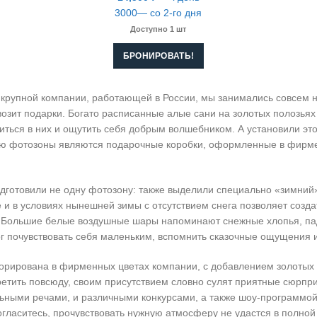
3000— со 2-го дня
Доступно 1 шт
БРОНИРОВАТЬ!
рупной компании, работающей в России, мы занимались совсем н
возит подарки. Богато расписанные алые сани на золотых полозьях
житься в них и ощутить себя добрым волшебником. А установили эт
тью фотозоны являются подарочные коробки, оформленные в фирме
готовили не одну фотозону: также выделили специально «зимний»
е и в условиях нынешней зимы с отсутствием снега позволяет соз
 Большие белые воздушные шары напоминают снежные хлопья, па
г почувствовать себя маленьким, вспомнить сказочные ощущения из
орирована в фирменных цветах компании, с добавлением золотых 
етить повсюду, своим присутствием словно сулят приятные сюрпр
ными речами, и различными конкурсами, а также шоу-программой.
огласитесь, прочувствовать нужную атмосферу не удастся в полной