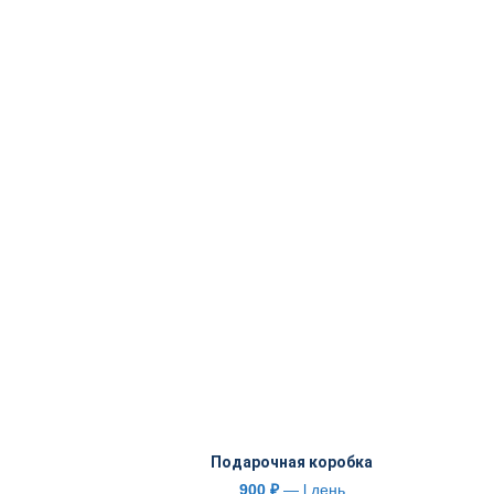
Подарочная коробка
900
₽
— l день