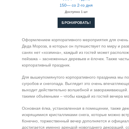
150— со 2-го дня
Доступно 1 шт
БРОНИРОВАТЬ!
Оформлением корпоративного мероприятия для очень к
Деда Мороза, в которых он путешествует по миру и раз
санях нет «хозяина», каждый из гостей может располо
пейзажа – заснеженных деревьев и ёлочек. Также час
корпоративный праздник.
Для вышеупомянутого корпоративного праздника мы под
сугробов и снегопада. Выглядит это очень впечатляющ
выходит действительно волшебной и завораживающей.
такими объёмными – чтобы каждый из гостей вечера мо
Основная ёлка, установленная в помещении, также дек
искрящимися кристалликами снега, которые можно встр
Конечно, торжественный вечер дополняется и официаль
достигается именно арендой новогоднего декораций, с