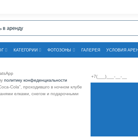
ОГ
КАТЕГОРИИ
ФОТОЗОНЫ
ГАЛЕРЕЯ
УСЛОВИЯ АРЕ
atsApp
шу
политику конфеденциальности
Coca-Cola”, проходившго в ночном клубе
санями елками, снегом и подарочными