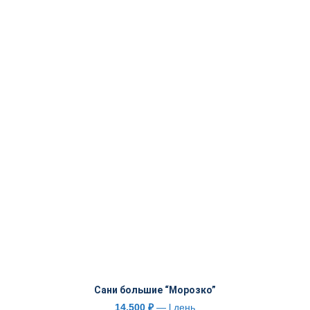
Сани большие “Морозко”
14,500
₽
— l день