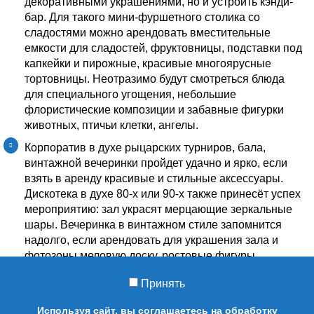
декоративными украшениями, но и устроить кэнди-
бар. Для такого мини-фуршетного столика со
сладостями можно арендовать вместительные
емкости для сладостей, фруктовницы, подставки под
капкейки и пирожные, красивые многоярусные
тортовницы. Неотразимо будут смотреться блюда
для специального угощения, небольшие
флористические композиции и забавные фигурки
животных, птичьи клетки, ангелы.
Корпоратив в духе рыцарских турниров, бала,
винтажной вечеринки пройдет удачно и ярко, если
взять в аренду красивые и стильные аксессуары.
Дискотека в духе 80-х или 90-х также принесёт успех
мероприятию: зал украсят мерцающие зеркальные
шары. Вечеринка в винтажном стиле запомнится
надолго, если арендовать для украшения зала и
фотозоны меловую доску, ростовые фигуры,
чемоданы и удобные диванчики, печатные машинки
Принять
и фонари.
Для корпоратива в деревенском духе подойдут
Используя сайт, вы соглашаетесь на обработку