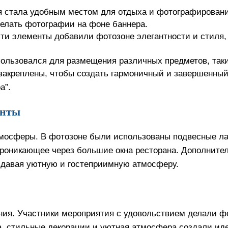
ая стала удобным местом для отдыха и фотографирован
делать фотографии на фоне баннера.
эти элементы добавили фотозоне элегантности и стиля,
пользовался для размещения различных предметов, так
закреплены, чтобы создать гармоничный и завершенный
а”.
енты
мосферы. В фотозоне были использованы подвесные лам
проникающее через большие окна ресторана. Дополнител
здавая уютную и гостеприимную атмосферу.
ия. Участники мероприятия с удовольствием делали ф
а, стильные декорации и уютная атмосфера создали ид