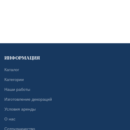
CONTACT US
ИНФОРМАЦИЯ
Каталог
Категории
Наши работы
Изготовление декораций
Условия аренды
О нас
Сотрудничество