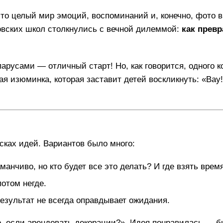
то целый мир эмоций, воспоминаний и, конечно, фото в I
ковских школ столкнулись с вечной дилеммой:
как превр
арусами — отличный старт! Но, как говорится,
одного 
ая изюминка, которая заставит детей воскликнуть: «Вау
сках идей. Вариантов было много:
манчиво, но кто будет все это делать? И где взять врем
потом негде.
езультат не всегда оправдывает ожидания.
о, если арендовать декорации?»
. Идея понравилась — бы