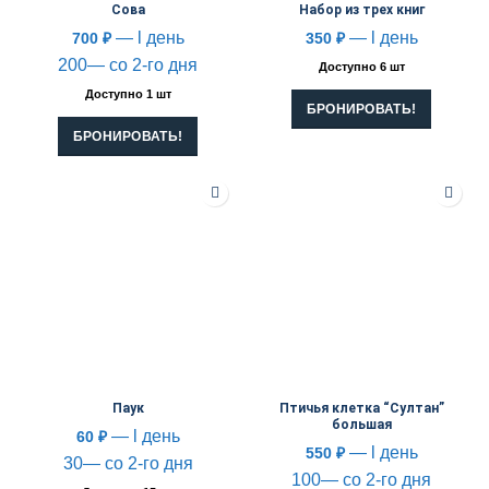
Сова
Набор из трех книг
— l день
— l день
700
₽
350
₽
200— со 2-го дня
Доступно 6 шт
Доступно 1 шт
БРОНИРОВАТЬ!
БРОНИРОВАТЬ!
Паук
Птичья клетка “Султан”
большая
— l день
60
₽
— l день
550
₽
30— со 2-го дня
100— со 2-го дня