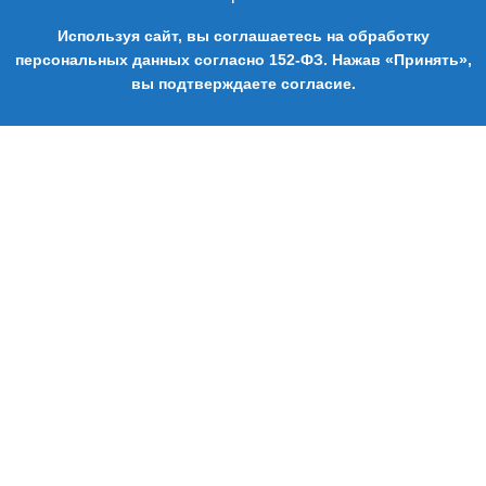
Используя сайт, вы соглашаетесь на обработку
персональных данных согласно 152-ФЗ. Нажав «Принять»,
0
вы подтверждаете согласие.
Магазин
Cart
2014-2026 Аренда декора - Аренда, прокат и изготовление
предметов декора в Москве.