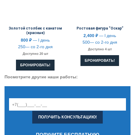
Золотой столбик с канатом
Ростовая фигура “Оскар”
(красные)
2,400
₽
— l день
800
₽
— l день
500— со 2-го дня
250— со 2-го дня
Доступно 4 шт
Доступно 20 шт
БРОНИРОВАТЬ!
БРОНИРОВАТЬ!
Посмотрите другие наши работы:
ПОЛУЧИТЕ БЕСПЛАТНУЮ