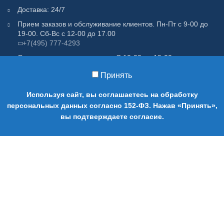
Доставка: 24/7
Прием заказов и обслуживание клиентов. Пн-Пт с 9-00 до
19-00. Сб-Вс с 12-00 до 17.00
+7(495) 777-4293
Отдел по контролю качества. С 10-00 до 19-00
+7(495) 777-4293
Принять
Используя сайт, вы соглашаетесь на обработку
персональных данных согласно 152-ФЗ. Нажав «Принять»,
0
вы подтверждаете согласие.
Магазин
Cart