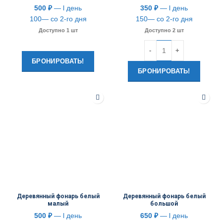
500
₽
— l день
350
₽
— l день
100— со 2-го дня
150— со 2-го дня
Доступно 1 шт
Доступно 2 шт
Количество
БРОНИРОВАТЬ!
БРОНИРОВАТЬ!
Деревянный фонарь белый
Деревянный фонарь белый
малый
большой
500
₽
— l день
650
₽
— l день