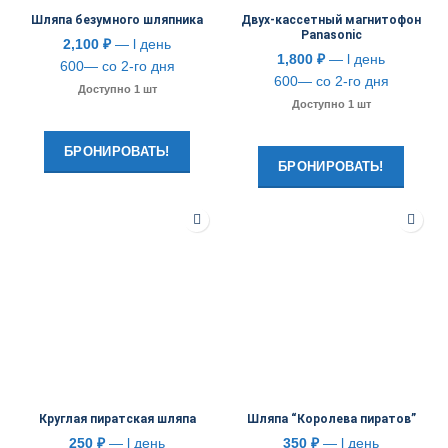
Шляпа безумного шляпника
Двух-кассетный магнитофон
Panasonic
2,100
₽
— l день
1,800
₽
— l день
600— со 2-го дня
600— со 2-го дня
Доступно 1 шт
Доступно 1 шт
БРОНИРОВАТЬ!
БРОНИРОВАТЬ!
Круглая пиратская шляпа
Шляпа “Королева пиратов”
250
₽
— l день
350
₽
— l день