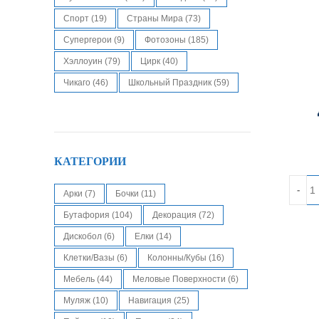
Спорт
(19)
Страны Мира
(73)
Супергерои
(9)
Фотозоны
(185)
Хэллоуин
(79)
Цирк
(40)
Чикаго
(46)
Школьный Праздник
(59)
КАТЕГОРИИ
Количес
Арки
(7)
Бочки
(11)
Бутафория
(104)
Декорация
(72)
Дискобол
(6)
Елки
(14)
Клетки/Вазы
(6)
Колонны/кубы
(16)
Мебель
(44)
Меловые Поверхности
(6)
Муляж
(10)
Навигация
(25)