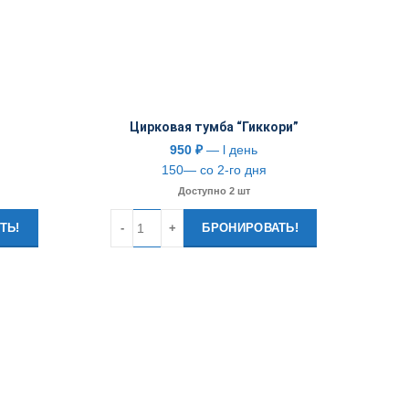
Цирковая тумба “Гиккори”
950
₽
— l день
150— со 2-го дня
Доступно 2 шт
Количество
ТЬ!
БРОНИРОВАТЬ!