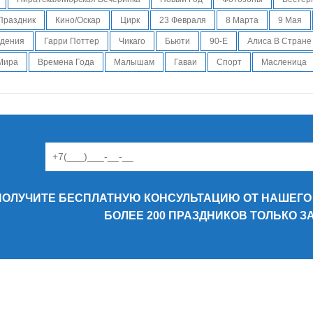
Праздник
Кино/Оскар
Цирк
23 Февраля
8 Марта
9 Мая
ждения
Гарри Поттер
Чикаго
Бьюти
90-Е
Алиса В Стране
Мира
Времена Года
Малышам
Гаваи
Спорт
Масленица
ПОЛУЧИТЕ БЕСПЛАТНУЮ КОНСУЛЬТАЦИЮ ОТ НАШЕГО
БОЛЕЕ 200 ПРАЗДНИКОВ ТОЛЬКО 
CONTACT US