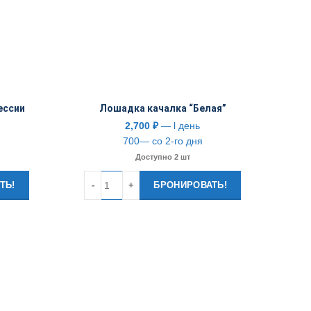
ессии
Лошадка качалка “Белая”
2,700
₽
— l день
700— со 2-го дня
Доступно 2 шт
Количество
ТЬ!
БРОНИРОВАТЬ!