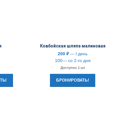
я
Ковбойская шляпа малиновая
200
₽
— l день
100— со 2-го дня
Доступно 1 шт
ТЬ!
БРОНИРОВАТЬ!