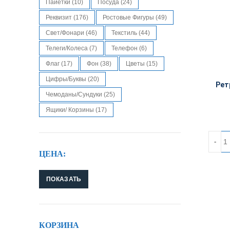
Пайетки
(10)
Посуда
(24)
Реквизит
(176)
Ростовые Фигуры
(49)
Свет/Фонари
(46)
Текстиль
(44)
Телеги/колеса
(7)
Телефон
(6)
Флаг
(17)
Фон
(38)
Цветы
(15)
Цифры/Буквы
(20)
Рет
Чемоданы/Сундуки
(25)
Ящики/ Корзины
(17)
Количес
ЦЕНА:
ПОКАЗАТЬ
КОРЗИНА