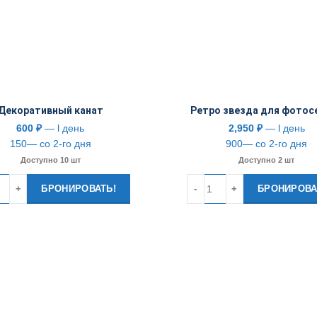
Декоративный канат
Ретро звезда для фотос
600
₽
— l день
2,950
₽
— l день
150— со 2-го дня
900— со 2-го дня
Доступно 10 шт
Доступно 2 шт
тво
Количество
БРОНИРОВАТЬ!
БРОНИРОВА