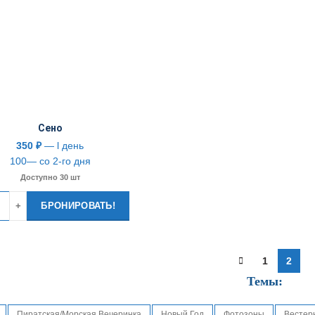
Сено
350
₽
— l день
100— со 2-го дня
Доступно 30 шт
тво
БРОНИРОВАТЬ!
1
2
Темы:
Пиратская/Морская Вечеринка
Новый Год
Фотозоны
Вестер