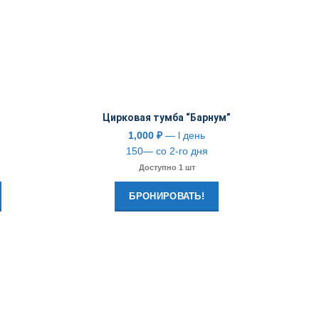
Цирковая тумба “Барнум”
1,000
₽
— l день
150— со 2-го дня
Доступно 1 шт
БРОНИРОВАТЬ!