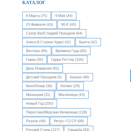
КАТАЛОГ
8 Марта
(75)
9 Мая
(44)
23 Февраля
(43)
90-Е
(40)
Candy Bar/Сладкий Праздник
(64)
Алиса В Стране Чудес
(41)
Бьюти
(42)
Вестерн
(86)
Времена Года
(65)
Гаваи
(30)
Гарри Поттер
(105)
День Рождения
(81)
Детский Праздник
(5)
Казино
(46)
Кино/Оскар
(36)
Космос
(29)
Малышам
(31)
Масленица
(43)
Новый Год
(205)
Пиратская/Морская Вечеринка
(128)
Разное
(48)
Ретро / СССР
(99)
Русский Стиль
(127)
Свадьба
(93)