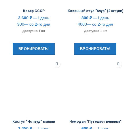
Ковер СССР
Кованный стул “Азур” (2 штуки)
3,600
₽
— l день
800
₽
— l день
900— со 2-го дня
4000— со 2-го дня
Доступно 1 шт
Доступно 1 шт
БРОНИРОВАТЬ!
БРОНИРОВАТЬ!
Кактус “Иствуд” малый
Чемодан “Путешественника”
1,450
₽
— l день
600
₽
— l день