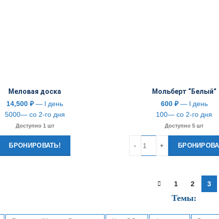
Меловая доска
Мольберт “Белый”
14,500
₽
— l день
600
₽
— l день
5000— со 2-го дня
100— со 2-го дня
Доступно 1 шт
Доступно 5 шт
Количество
БРОНИРОВАТЬ!
БРОНИРОВА
1
2
3
Темы: