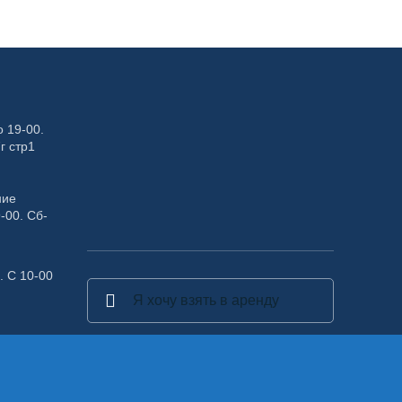
 19-00.
г стр1
ние
-00. Сб-
. С 10-00