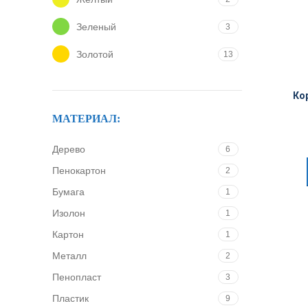
Зеленый
3
Золотой
13
Коричневый
4
Ко
Красный
8
МАТЕРИАЛ:
Оранжевый
1
Дерево
6
Светло коричневый
1
Пенокартон
2
Серебряный
Бумага
1
1
Изолон
1
Синий
5
Картон
1
Темно коричневый
1
Металл
2
Черный
6
Пенопласт
3
Пластик
9