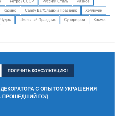
н
Ретро / СССР
Русский Стиль
Разное
Казино
Candy Bar/Сладкий Праздник
Хэллоуин
 Чудес
Школьный Праздник
Супергерои
Космос
 ДЕКОРАТОРА С ОПЫТОМ УКРАШЕНИЯ
ЗА ПРОШЕДШИЙ ГОД