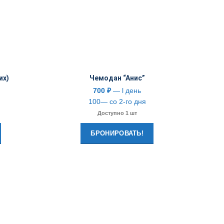
их)
Чемодан “Анис”
700
₽
— l день
100— со 2-го дня
Доступно 1 шт
БРОНИРОВАТЬ!