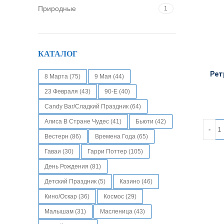
Природные
1
Текстиль
2
Фанера
8
КАТАЛОГ
Рет
8 Марта
(75)
9 Мая
(44)
23 Февраля
(43)
90-Е
(40)
Candy Bar/Сладкий Праздник
(64)
Алиса В Стране Чудес
(41)
Бьюти
(42)
Количес
Вестерн
(86)
Времена Года
(65)
Гаваи
(30)
Гарри Поттер
(105)
День Рождения
(81)
Детский Праздник
(5)
Казино
(46)
Кино/Оскар
(36)
Космос
(29)
Малышам
(31)
Масленица
(43)