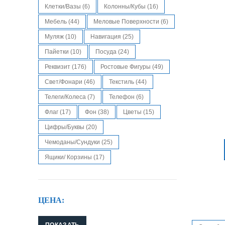
Клетки/Вазы
(6)
Колонны/кубы
(16)
Мебель
(44)
Меловые Поверхности
(6)
Муляж
(10)
Навигация
(25)
Пайетки
(10)
Посуда
(24)
Реквизит
(176)
Ростовые Фигуры
(49)
Свет/Фонари
(46)
Текстиль
(44)
Телеги/колеса
(7)
Телефон
(6)
Флаг
(17)
Фон
(38)
Цветы
(15)
Цифры/Буквы
(20)
Чемоданы/Сундуки
(25)
Ящики/ Корзины
(17)
ЦЕНА:
ПОКАЗАТЬ