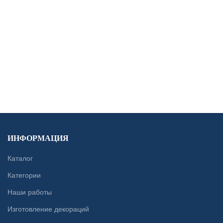
ДЕВЯНОСТЫЕ
РЕТРО
ФОТОЗОНА
ФОТОЗОНА “ДЕВЯНОСТЫЕ”
CONTACT US
ИНФОРМАЦИЯ
Каталог
Категории
Наши работы
Изготовление декораций