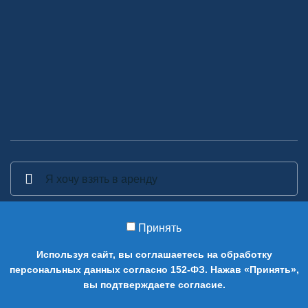
Принять
2014-2026 Аренда декора - Аренда, прокат и изготовление
Используя сайт, вы соглашаетесь на обработку
предметов декора в Москве.
персональных данных согласно 152-ФЗ. Нажав «Принять»,
0
вы подтверждаете согласие.
Магазин
Cart