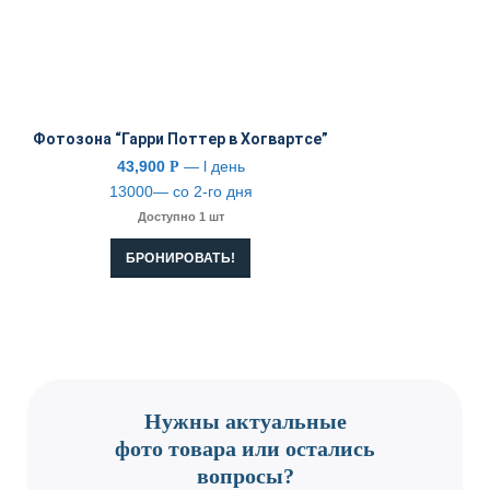
Фотозона “Гарри Поттер в Хогвартсе”
43,900
— l день
Р
13000— со 2-го дня
Доступно 1 шт
БРОНИРОВАТЬ!
CONTACT US
Нужны актуальные
фото товара или остались
вопросы?