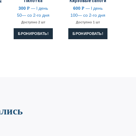
Пилотка
Кирзовые сапоги
й
300
— l день
600
— l день
Р
Р
50— со 2-го дня
100— со 2-го дня
Доступно 2 шт
Доступно 1 шт
БРОНИРОВАТЬ!
БРОНИРОВАТЬ!
CONTACT US
ались