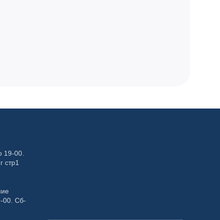
 19-00.
г стр1
ние
-00. Сб-