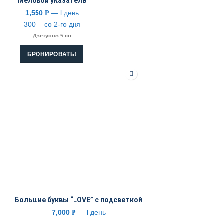
Меловой указатель
1,550
— l день
Р
300— со 2-го дня
Доступно 5 шт
БРОНИРОВАТЬ!
Большие буквы “LOVE” с подсветкой
7,000
— l день
Р