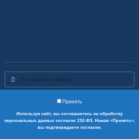
Принять
2014-2026 Аренда декора - Аренда, прокат и изготовление
Используя сайт, вы соглашаетесь на обработку
предметов декора в Москве.
персональных данных согласно 152-ФЗ. Нажав «Принять»,
0
вы подтверждаете согласие.
Магазин
Cart