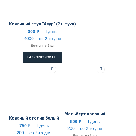
Кованный стул “Азур” (2 штуки)
800
— l день
Р
4000— со 2-го дня
Доступно 1 шт
БРОНИРОВАТЬ!
Мольберт кованый
Кованый столик белый
800
— l день
Р
750
— l день
Р
200— со 2-го дня
200— со 2-го дня
Доступно 1 шт