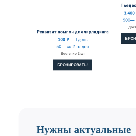
Пьедес
3,40
900— 
Дост
Реквизит помпон для чирлидинга
БРОН
100
— l день
Р
50— со 2-го дня
Доступно 2 шт
БРОНИРОВАТЬ!
Нужны актуальные