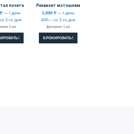
тал почета
Реквизит мотошлем
0
— l день
1,000
— l день
Р
Р
со 2-го дня
400— со 2-го дня
упно 1 шт
Доступно 1 шт
ИРОВАТЬ!
БРОНИРОВАТЬ!
CONTACT US