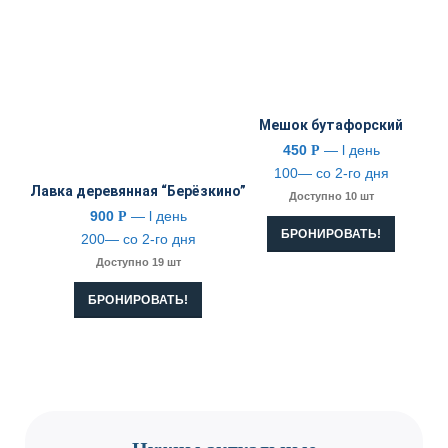
Мешок бутафорский
450
— l день
Р
100— со 2-го дня
Лавка деревянная “Берёзкино”
Доступно 10 шт
900
— l день
Р
БРОНИРОВАТЬ!
200— со 2-го дня
Доступно 19 шт
БРОНИРОВАТЬ!
CONTACT US