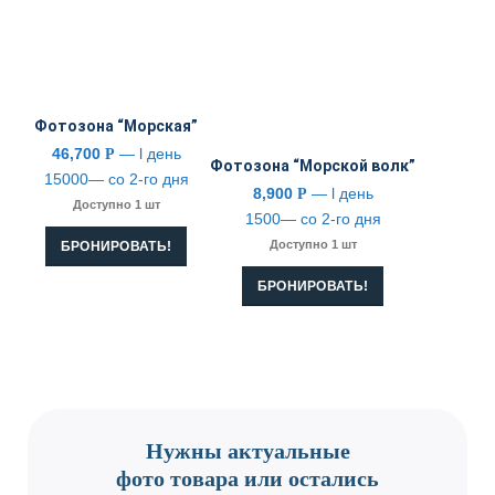
Фотозона “Морская”
46,700
— l день
Р
Фотозона “Морской волк”
15000— со 2-го дня
8,900
— l день
Р
Доступно 1 шт
1500— со 2-го дня
Доступно 1 шт
БРОНИРОВАТЬ!
БРОНИРОВАТЬ!
CONTACT US
Нужны актуальные
фото товара или остались