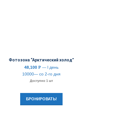
Фотозона “Арктический холод”
48,100
— l день
Р
10000— со 2-го дня
Доступно 1 шт
БРОНИРОВАТЬ!
CONTACT US