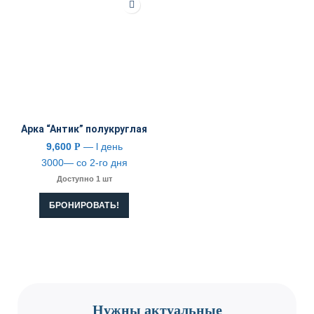
Арка “Антик” полукруглая
9,600
— l день
Р
3000— со 2-го дня
Доступно 1 шт
БРОНИРОВАТЬ!
CONTACT US
Нужны актуальные