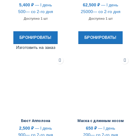
5,400
₽
— l день
62,500
₽
— l день
500— со 2-го дня
25000— со 2-го дня
Доступно 1 шт
Доступно 1 шт
БРОНИРОВАТЬ!
БРОНИРОВАТЬ!
Изготовить на заказ
Бюст Апполона
Маска с длинным носом
2,500
₽
— l день
650
₽
— l день
900— со 2-го дня
200— со 2-го дня