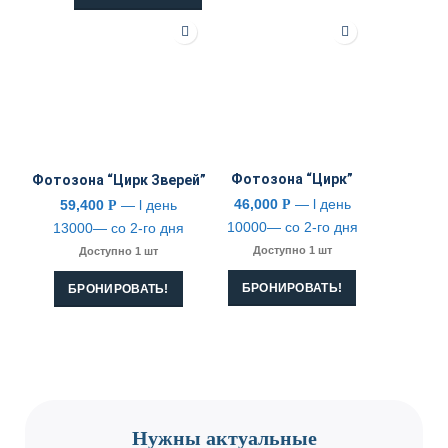
Фотозона “Цирк”
Фотозона “Цирк Зверей”
46,000
— l день
59,400
— l день
Р
Р
10000— со 2-го дня
13000— со 2-го дня
Доступно 1 шт
Доступно 1 шт
БРОНИРОВАТЬ!
БРОНИРОВАТЬ!
CONTACT US
Нужны актуальные