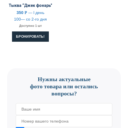
Тыква “Джек фонарь”
350
— l день
Р
100— со 2-го дня
Доступно 1 шт
БРОНИРОВАТЬ!
CONTACT US
Нужны актуальные
фото товара или остались
вопросы?