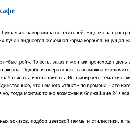
кафе
буквально заворожила посетителей. Еще вчера простран
ких пучин виднеется объемная корма корабля, ищущая м
я «быстрой». То есть, заказ и монтаж происходят день 
о океана. Подобная оперативность возможна исключител
азрабатывать, изготавливать. Вы выбираете тематически
динственное, что немного «тянет» по времени – это изг
чно, тогда монтаж точно возможен в ближайшие 24 часа
ных эскизов, подбор цветовой гаммы и стилистики, а т