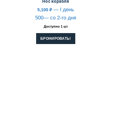
Нос корабля
— l день
5,100
₽
500— со 2-го дня
Доступно 1 шт
БРОНИРОВАТЬ!